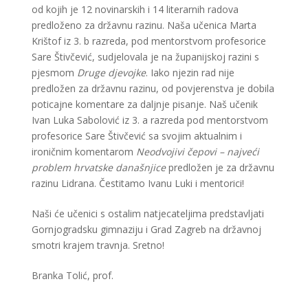
od kojih je 12 novinarskih i 14 literarnih radova
predloženo za državnu razinu. Naša učenica Marta
Krištof iz 3. b razreda, pod mentorstvom profesorice
Sare Štivčević, sudjelovala je na županijskoj razini s
pjesmom
Druge djevojke
. Iako njezin rad nije
predložen za državnu razinu, od povjerenstva je dobila
poticajne komentare za daljnje pisanje. Naš učenik
Ivan Luka Sabolović iz 3. a razreda pod mentorstvom
profesorice Sare Štivčević sa svojim aktualnim i
ironičnim komentarom
Neodvojivi čepovi – najveći
problem hrvatske današnjice
predložen je za državnu
razinu Lidrana. Čestitamo Ivanu Luki i mentorici!
Naši će učenici s ostalim natjecateljima predstavljati
Gornjogradsku gimnaziju i Grad Zagreb na državnoj
smotri krajem travnja. Sretno!
Branka Tolić, prof.