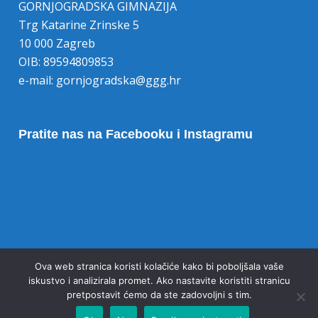
GORNJOGRADSKA GIMNAZIJA
Trg Katarine Zrinske 5
10 000 Zagreb
OIB: 89594809853
e-mail:
gornjogradska@ggg.hr
Pratite nas na Facebooku i Instagramu
Opoziv pristanka na kolačiće
Ova web stranica koristi kolačiće kako bi poboljšala vaše
iskustvo i analizirala promet. Ako nastavite koristiti stranicu
pretpostavit ćemo da ste zadovoljni s tim.