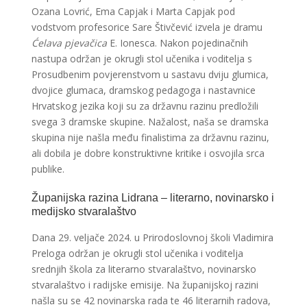
Ozana Lovrić, Ema Capjak i Marta Capjak pod
vodstvom profesorice Sare Štivčević izvela je dramu
Ćelava pjevačica
E. Ionesca. Nakon pojedinačnih
nastupa održan je okrugli stol učenika i voditelja s
Prosudbenim povjerenstvom u sastavu dviju glumica,
dvojice glumaca, dramskog pedagoga i nastavnice
Hrvatskog jezika koji su za državnu razinu predložili
svega 3 dramske skupine. Nažalost, naša se dramska
skupina nije našla među finalistima za državnu razinu,
ali dobila je dobre konstruktivne kritike i osvojila srca
publike.
Županijska razina Lidrana – literarno, novinarsko i
medijsko stvaralaštvo
Dana 29. veljače 2024. u Prirodoslovnoj školi Vladimira
Preloga održan je okrugli stol učenika i voditelja
srednjih škola za literarno stvaralaštvo, novinarsko
stvaralaštvo i radijske emisije. Na županijskoj razini
našla su se 42 novinarska rada te 46 literarnih radova,