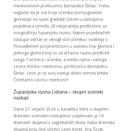
mentorstvom profesorice Bernardice Škrlac. Treba
naglasiti da je sve troje učenika Gornjogradske
gimnazije na razini gradskih četvrti u nastupima
pojedinaca između 28 natjecatelja predloženo za
ovogodišnju županijsku razinu. Nakon pojedinačnih
nastupa održan je okrugli stol učenika i voditelja s
Prosudbenim povjerenstvom u sastavu triju glumica i
jednoga glumca koji su za državnu razinu predložili
svega 7 učenica i učenika, a među njima i našega
Leona Koreta i mentoricu, profesoricu Bernardicu
Škrlac. Leon je za svoj nastup dobio izvrsne kritike.
Čestitamo Leonu i mentorici!
Županijska razina Lidrana – skupni scenski
nastupi
Dana 27. veljače 2024. u Kazalištu Vidra u skupnim
dramsko-scenskim nastupima sudjelovalo je 14
dramskih skupina iz zagrebačkih škola. Naša dramska
skupina koju čine učenici Leon Koret, Ena Šojat,