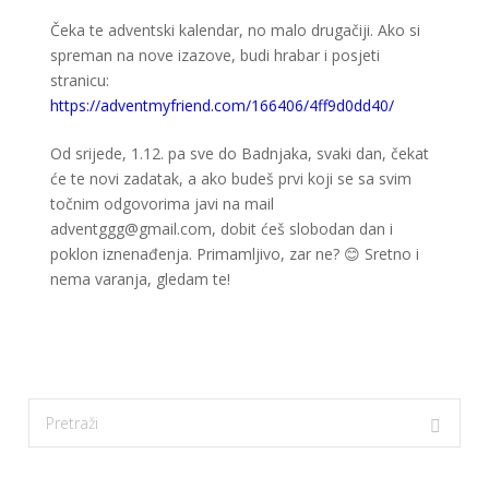
Čeka te adventski kalendar, no malo drugačiji. Ako si
spreman na nove izazove, budi hrabar i posjeti
stranicu:
https://adventmyfriend.com/166406/4ff9d0dd40/
Od srijede, 1.12. pa sve do Badnjaka, svaki dan, čekat
će te novi zadatak, a ako budeš prvi koji se sa svim
točnim odgovorima javi na mail
adventggg@gmail.com
, dobit ćeš slobodan dan i
poklon iznenađenja. Primamljivo, zar ne? 😊 Sretno i
nema varanja, gledam te!