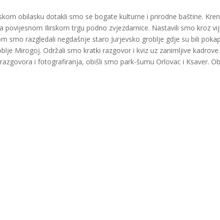
kom obilasku dotakli smo se bogate kulturne i prirodne baštine. Kren
a povijesnom Ilirskom trgu podno zvjezdarnice. Nastavili smo kroz vi
otom smo razgledali negdašnje staro Jurjevsko groblje gdje su bili poka
blje Mirogoj. Održali smo kratki razgovor i kviz uz zanimljive kadrove.
govora i fotografiranja, obišli smo park-šumu Orlovac i Ksaver. Ob