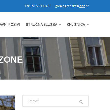
Tel: 091/2333 265
gornjogradska@ggg.hr
AVNI POZIVI
STRUČNA SLUŽBA
KNJIŽNICA
ZONE