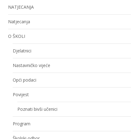
NATJECANJA
Natjecanja
O ŠKOLI
Djelatnici
Nastavničko vijeće
Opći podaci
Povijest
Poznati bivši učenici
Program
Školski odbor