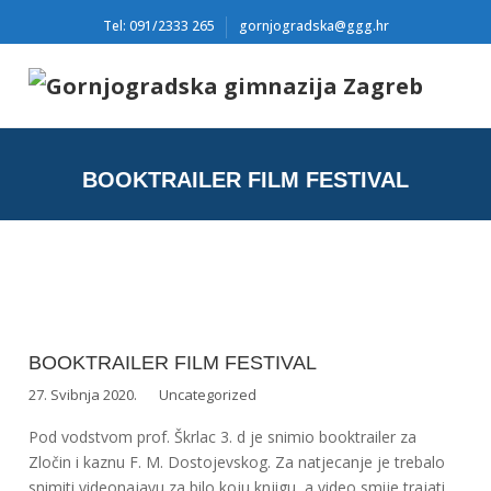
Tel: 091/2333 265
gornjogradska@ggg.hr
BOOKTRAILER FILM FESTIVAL
BOOKTRAILER FILM FESTIVAL
27. Svibnja 2020.
Uncategorized
Pod vodstvom prof. Škrlac 3. d je snimio booktrailer za
Zločin i kaznu F. M. Dostojevskog. Za natjecanje je trebalo
snimiti videonajavu za bilo koju knjigu, a video smije trajati