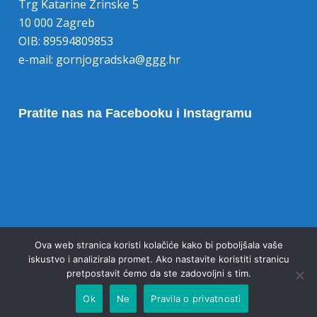
Trg Katarine Zrinske 5
10 000 Zagreb
OIB: 89594809853
e-mail:
gornjogradska@ggg.hr
Pratite nas na Facebooku i Instagramu
Opoziv pristanka na kolačiće
Ova web stranica koristi kolačiće kako bi poboljšala vaše
iskustvo i analizirala promet. Ako nastavite koristiti stranicu
pretpostavit ćemo da ste zadovoljni s tim.
Ok
Ne
Pravila o privatnosti
© 2020 Gornjogradska gimnazija Zagreb