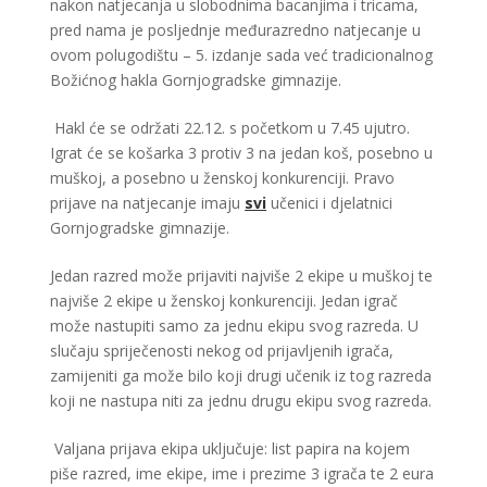
nakon natjecanja u slobodnima bacanjima i tricama,
pred nama je posljednje međurazredno natjecanje u
ovom polugodištu – 5. izdanje sada već tradicionalnog
Božićnog hakla Gornjogradske gimnazije.
Hakl će se održati 22.12. s početkom u 7.45 ujutro.
Igrat će se košarka 3 protiv 3 na jedan koš, posebno u
muškoj, a posebno u ženskoj konkurenciji. Pravo
prijave na natjecanje imaju
svi
učenici i djelatnici
Gornjogradske gimnazije.
Jedan razred može prijaviti najviše 2 ekipe u muškoj te
najviše 2 ekipe u ženskoj konkurenciji. Jedan igrač
može nastupiti samo za jednu ekipu svog razreda. U
slučaju spriječenosti nekog od prijavljenih igrača,
zamijeniti ga može bilo koji drugi učenik iz tog razreda
koji ne nastupa niti za jednu drugu ekipu svog razreda.
Valjana prijava ekipa uključuje: list papira na kojem
piše razred, ime ekipe, ime i prezime 3 igrača te 2 eura