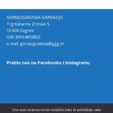
GORNJOGRADSKA GIMNAZIJA
Trg Katarine Zrinske 5
10 000 Zagreb
OIB: 89594809853
e-mail:
gornjogradska@ggg.hr
Pratite nas na Facebooku i Instagramu
Opoziv pristanka na kolačiće
Ova web stranica koristi kolačiće kako bi poboljšala vaše