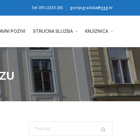
Tel: 091/2333 265
gornjogradska@ggg.hr
AVNI POZIVI
STRUČNA SLUŽBA
KNJIŽNICA
AZU