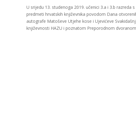
U srijedu 13. studenoga 2019. učenici 3.a i 3.b razreda
predmeti hrvatskih književnika povodom Dana otvorenih
autografe Matoševe Utjehe kose i Ujevićeve Svakidašnje
književnosti HAZU i poznatom Preporodnom dvoranom Ak