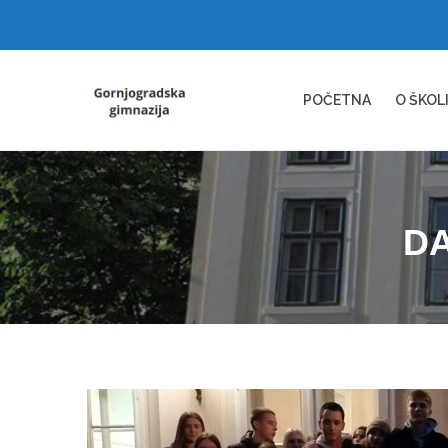
POČETNA
O ŠKOL
DA