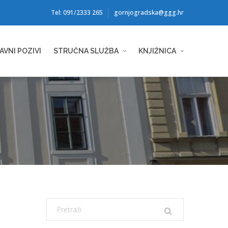
Tel: 091/2333 265
gornjogradska@ggg.hr
AVNI POZIVI
STRUČNA SLUŽBA
KNJIŽNICA