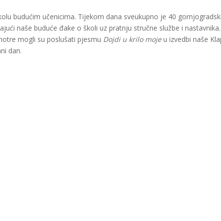
 školu budućim učenicima. Tijekom dana sveukupno je 40 gornjogradsk
ajući naše buduće đake o školi uz pratnju stručne službe i nastavnika
 smotre mogli su poslušati pjesmu
Dojdi u krilo moje
u izvedbi naše Kla
ni dan.