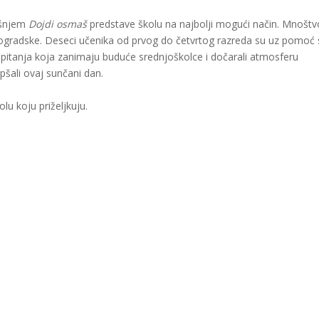
išnjem
Dojdi osmaš
predstave školu na najbolji mogući način. Mnoštv
jogradske. Deseci učenika od prvog do četvrtog razreda su uz pomoć 
a pitanja koja zanimaju buduće srednjoškolce i dočarali atmosferu
epšali ovaj sunčani dan.
u koju priželjkuju.