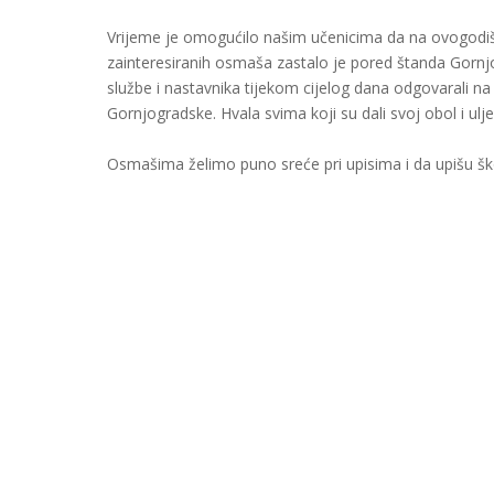
Vrijeme je omogućilo našim učenicima da na ovogod
zainteresiranih osmaša zastalo je pored štanda Gorn
službe i nastavnika tijekom cijelog dana odgovarali n
Gornjogradske. Hvala svima koji su dali svoj obol i ulj
Osmašima želimo puno sreće pri upisima i da upišu škol