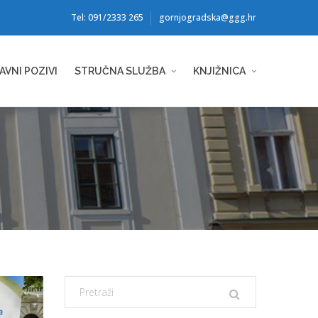
Tel: 091/2333 265
gornjogradska@ggg.hr
AVNI POZIVI
STRUČNA SLUŽBA
KNJIŽNICA