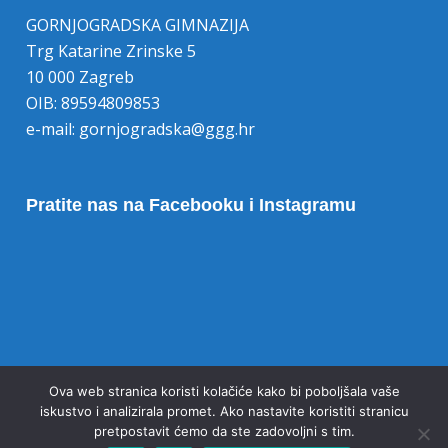
GORNJOGRADSKA GIMNAZIJA
Trg Katarine Zrinske 5
10 000 Zagreb
OIB: 89594809853
e-mail:
gornjogradska@ggg.hr
Pratite nas na Facebooku i Instagramu
Opoziv pristanka na kolačiće
Ova web stranica koristi kolačiće kako bi poboljšala vaše
iskustvo i analizirala promet. Ako nastavite koristiti stranicu
pretpostavit ćemo da ste zadovoljni s tim.