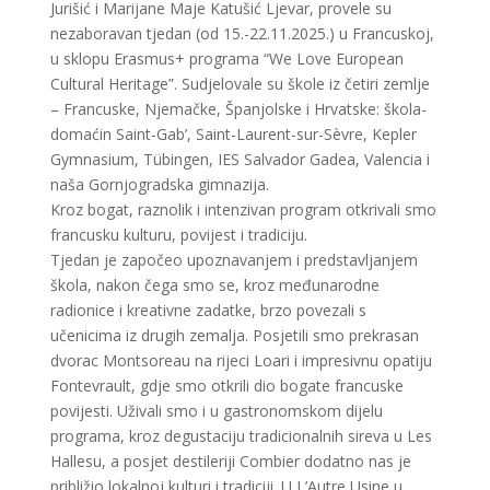
Jurišić i Marijane Maje Katušić Ljevar, provele su
nezaboravan tjedan (od 15.-22.11.2025.) u Francuskoj,
u sklopu Erasmus+ programa “We Love European
Cultural Heritage”. Sudjelovale su škole iz četiri zemlje
– Francuske, Njemačke, Španjolske i Hrvatske: škola-
domaćin Saint-Gab’, Saint-Laurent-sur-Sèvre, Kepler
Gymnasium, Tübingen, IES Salvador Gadea, Valencia i
naša Gornjogradska gimnazija.
Kroz bogat, raznolik i intenzivan program otkrivali smo
francusku kulturu, povijest i tradiciju.
Tjedan je započeo upoznavanjem i predstavljanjem
škola, nakon čega smo se, kroz međunarodne
radionice i kreativne zadatke, brzo povezali s
učenicima iz drugih zemalja. Posjetili smo prekrasan
dvorac Montsoreau na rijeci Loari i impresivnu opatiju
Fontevrault, gdje smo otkrili dio bogate francuske
povijesti. Uživali smo i u gastronomskom dijelu
programa, kroz degustaciju tradicionalnih sireva u Les
Hallesu, a posjet destileriji Combier dodatno nas je
približio lokalnoj kulturi i tradiciji. U L’Autre Usine u