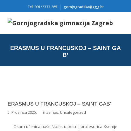
Tel: 091/2333 265
gornjogradska@ggg.hr
ERASMUS U FRANCUSKOJ – SAINT GA
B’
ERASMUS U FRANCUSKOJ – SAINT GAB’
5. Prosinca 2025.
Erasmus
,
Uncategorized
Osam učenica naše škole, u pratnji profesorica Ksenije