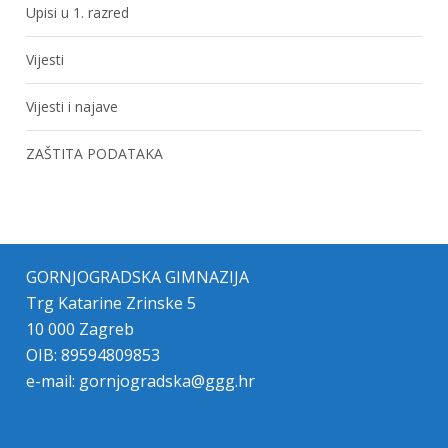
Upisi u 1. razred
Vijesti
Vijesti i najave
ZAŠTITA PODATAKA
GORNJOGRADSKA GIMNAZIJA
Trg Katarine Zrinske 5
10 000 Zagreb
OIB: 89594809853
e-mail:
gornjogradska@ggg.hr