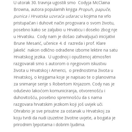
U utorak 30. travnja ugostili smo Codyja McClaina
Browna, autora popularnih knjiga
Propuh, papuče,
punica i Hrvatska uzvraća udarac
u kojima na vrlo
pristupačan i duhovit način progovara o svom životu,
posebno kako se zaljubio u Hrvaticu i doselio zbog nje
u Hrvatsku.
Cody nam je došao zahvaljujući inicijativi
Brune Mesarić, učenice 4. d razreda i prof. Klare
Jakelić nakon odlično odrađene izborne lektire na satu
Hrvatskog jezika. U ugodnoj i opuštenoj atmosferi
razgovarali smo s autorom o njegovom iskustvu
života u Hrvatskoj i Americi, o prednostima života u
Hrvatskoj, o knjigama koje je napisao te o planovima
za snimanje serije s Robertom Knjazom. Cody nas je
oduševio lakoćom komuniciranja, otvorenošću i
duhovitošću, posebno spremnošću da s nama
razgovara hrvatskim jezikom koji još uvijek uči.
Ohrabrio je sve prisutne za ostanak u Hrvatskoj za
koju tvrdi da nudi izuzetne životne uvjete, a bogata je
prirodnim ljepotama i dobrim ljudima.