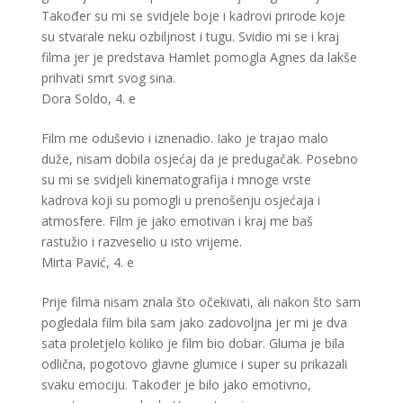
Također su mi se svidjele boje i kadrovi prirode koje
su stvarale neku ozbiljnost i tugu. Svidio mi se i kraj
filma jer je predstava Hamlet pomogla Agnes da lakše
prihvati smrt svog sina.
Dora Soldo, 4. e
Film me oduševio i iznenadio. Iako je trajao malo
duže, nisam dobila osjećaj da je predugačak. Posebno
su mi se svidjeli kinematografija i mnoge vrste
kadrova koji su pomogli u prenošenju osjećaja i
atmosfere. Film je jako emotivan i kraj me baš
rastužio i razveselio u isto vrijeme.
Mirta Pavić, 4. e
Prije filma nisam znala što očekivati, ali nakon što sam
pogledala film bila sam jako zadovoljna jer mi je dva
sata proletjelo koliko je film bio dobar. Gluma je bila
odlična, pogotovo glavne glumice i super su prikazali
svaku emociju. Također je bilo jako emotivno,