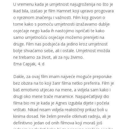
U vremenu kada je umjetnost najugroženija no što je
ikad bila, izašao je film Hamnet koji upravo progovara
o njezinom značenju i važnosti. Film koji govori o
tome kako s pomoću umjetnosti izražavamo dublje
osjećaje nego kada ih nastojimo ispričati te kako
samo umjetnošću osjećaje možemo prenijeti na
druge. Film nas podsjeća da jedino kroz umjetnost
bolje shvaćamo sebe, ali i ostale. Umjetnost možda
ne trebamo za život, ali za nju živimo.
Ema Capjak, 4. d
Dakle, za ovaj film imam najveće moguće preporuke
bez obzira na to koji žanr filma netko preferira. Film je
baš emotivno utjecao na mene, a vidjela sam kako i
drugi oko mene traže maramice. Najupečatljiviji dio
filma bio mi je kada je Agnes izgubila dijete i počela
vrištati. Nikad nisam vidjela realističniji prikaz boli u
kinima dosad. Ne želim previše otkrivati radnju, ali je
definitivno jedan od onih filmova koji moraš još