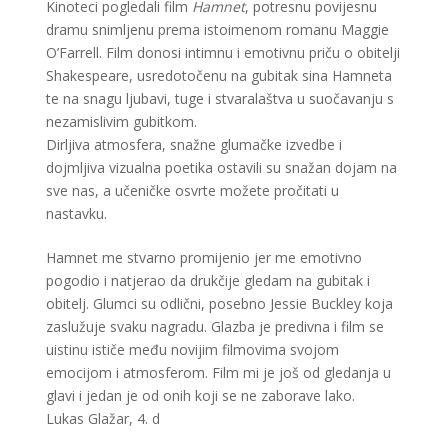
Kinoteci pogledali film
Hamnet
, potresnu povijesnu
dramu snimljenu prema istoimenom romanu Maggie
O’Farrell. Film donosi intimnu i emotivnu priču o obitelji
Shakespeare, usredotočenu na gubitak sina Hamneta
te na snagu ljubavi, tuge i stvaralaštva u suočavanju s
nezamislivim gubitkom.
Dirljiva atmosfera, snažne glumačke izvedbe i
dojmljiva vizualna poetika ostavili su snažan dojam na
sve nas, a učeničke osvrte možete pročitati u
nastavku.
Hamnet me stvarno promijenio jer me emotivno
pogodio i natjerao da drukčije gledam na gubitak i
obitelj. Glumci su odlični, posebno Jessie Buckley koja
zaslužuje svaku nagradu. Glazba je predivna i film se
uistinu ističe među novijim filmovima svojom
emocijom i atmosferom. Film mi je još od gledanja u
glavi i jedan je od onih koji se ne zaborave lako.
Lukas Glažar, 4. d