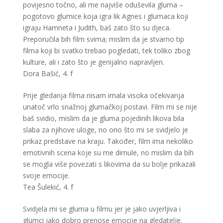
povijesno točno, ali me najviše oduševila gluma –
pogotovo glumice koja igra lik Agnes i glumaca koji
igraju Hamneta i Judith, baš zato što su djeca.
Preporučila bih film svima; mislim da je stvarno tip
filma koji bi svatko trebao pogledati, tek toliko zbog
kulture, ali i zato što je genijalno napravljen.
Dora Bašić, 4. f
Prije gledanja filma nisam imala visoka očekivanja
unatoč vrlo snažnoj glumačkoj postavi. Film mi se nije
baš svidio, mislim da je gluma pojedinih likova bila
slaba za njihove uloge, no ono što mi se svidjelo je
prikaz predstave na kraju. Također, film ima nekoliko
emotivnih scena koje su me dirnule, no mislim da bih
se mogla više povezati s likovima da su bolje prikazali
svoje emocije.
Tea Šulekić, 4. f
Svidjela mi se gluma u filmu jer je jako uvjerljiva i
glumci jako dobro prenose emocije na gledatelje.