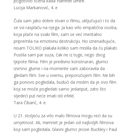
pogotovo scena kada Hamnet umire.
Lucija Markanović, 4. e
Čula sam jako dobre stvari o filmu, uključujući i to da
se svi rasplaču na njega. Ja kao vrlo empatična osoba,
koja plače na svaki film, sam se već mentalno
pripremila na emotivnu destrukciju. No iznenađujuće,
nisam TOLIKO plakala koliko sam mislila da ću plakati.
Pustila sam par suza, čak ne iz tuge, nego zbog
ljepote filma. Film je predivno konstruiran, glumci
izvrsno glume i na momente sam zaboravila da
gledam film. Sve u svemu, preporučujem film. Ne bih
ga ponovo pogledala, budući da mislim da je ovo film
koji se može pogledati samo jedanput, zato što
sljedeći put neće imati isti efekt.
Tara Ćibarić, 4. e
U 21. stoljeću za vrlo malo filmova mogu reći da su
umjetnost. Ali, Hamnet je jedan od najboljih filmova
koji sam pogledala. Glavni glumci Jessie Buckley i Paul