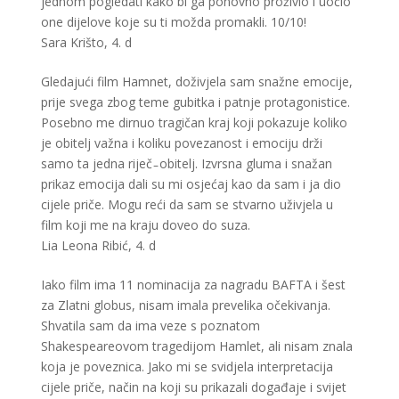
jednom pogledati kako bi ga ponovno proživio i uočio
one dijelove koje su ti možda promakli. 10/10!
Sara Krišto, 4. d
Gledajući film Hamnet, doživjela sam snažne emocije,
prije svega zbog teme gubitka i patnje protagonistice.
Posebno me dirnuo tragičan kraj koji pokazuje koliko
je obitelj važna i koliku povezanost i emociju drži
samo ta jedna riječ ̵ obitelj. Izvrsna gluma i snažan
prikaz emocija dali su mi osjećaj kao da sam i ja dio
cijele priče. Mogu reći da sam se stvarno uživjela u
film koji me na kraju doveo do suza.
Lia Leona Ribić, 4. d
Iako film ima 11 nominacija za nagradu BAFTA i šest
za Zlatni globus, nisam imala prevelika očekivanja.
Shvatila sam da ima veze s poznatom
Shakespeareovom tragedijom Hamlet, ali nisam znala
koja je poveznica. Jako mi se svidjela interpretacija
cijele priče, način na koji su prikazali događaje i svijet