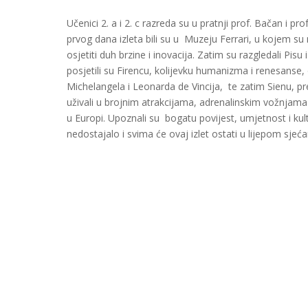
Učenici 2. a i 2. c razreda su u pratnji prof. Bačan i pro
prvog dana izleta bili su u Muzeju Ferrari, u kojem su
osjetiti duh brzine i inovacija. Zatim su razgledali Pis
posjetili su Firencu, kolijevku humanizma i renesanse, 
Michelangela i Leonarda de Vincija, te zatim Sienu, pr
uživali u brojnim atrakcijama, adrenalinskim vožnjama
u Europi. Upoznali su bogatu povijest, umjetnost i kult
nedostajalo i svima će ovaj izlet ostati u lijepom sjeća