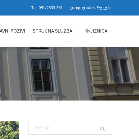
Tel: 091/2333 265
gornjogradska@ggg.hr
AVNI POZIVI
STRUČNA SLUŽBA
KNJIŽNICA