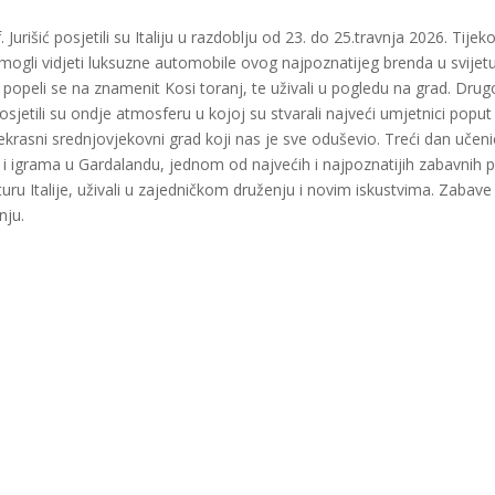
f. Jurišić posjetili su Italiju u razdoblju od 23. do 25.travnja 2026. Tije
 mogli vidjeti luksuzne automobile ovog najpoznatijeg brenda u svijetu
u i popeli se na znamenit Kosi toranj, te uživali u pogledu na grad. Dru
osjetili su ondje atmosferu u kojoj su stvarali najveći umjetnici poput
ekrasni srednjovjekovni grad koji nas je sve oduševio. Treći dan učeni
 i igrama u Gardalandu, jednom od najvećih i najpoznatijih zabavnih 
uru Italije, uživali u zajedničkom druženju i novim iskustvima. Zabave 
nju.