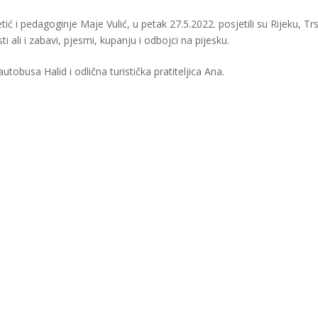
etić i pedagoginje Maje Vulić, u petak 27.5.2022. posjetili su Rijeku, Trs
 ali i zabavi, pjesmi, kupanju i odbojci na pijesku.
utobusa Halid i odlična turistička pratiteljica Ana.