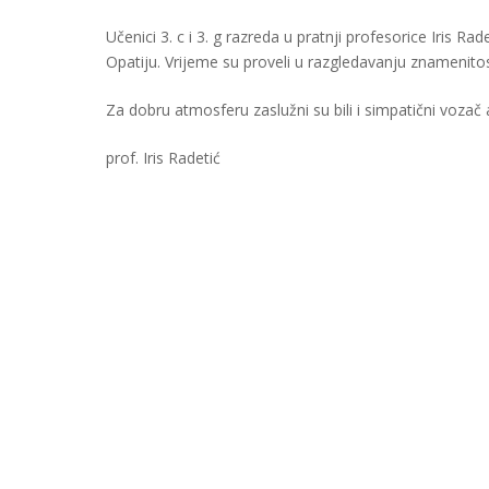
Učenici 3. c i 3. g razreda u pratnji profesorice Iris Rad
Opatiju. Vrijeme su proveli u razgledavanju znamenitosti
Za dobru atmosferu zaslužni su bili i simpatični vozač a
prof. Iris Radetić