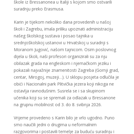
škole iz Bressanonea u Italiji s kojom smo ostvarili
suradnju preko Erasmusa.
Karin je tijekom nekoliko dana provedenih u našoj
školi i Zagrebu, imala priliku upoznati administraciju
našeg školskog sustava i posao tajnika u
srednjoškolskoj ustanovi u Hrvatskoj u suradnji s
Moranom Jugović, našom tajnicom. Osim poslovnog
dijela u školi, naši profesori organizirali su za nju
obilazak grada na engleskom i njemačkom jeziku i
pokazali najvažnije znamenitosti Zagreba (Gornji grad,
centar, Mirogoj, muzeji…). U sklopu posjeta odlučila je
obići i Nacionalni park Plitvička jezera koji nikoga ne
ostavlja ravnodušnim. Susrela se i sa skupinom
učenika koji su se spremali za odlazak u Bressanone
na grupnu mobilnost od 3. do 8. svibnja 2026.
Vrijeme provedeno s Karin bilo je vrlo ugodno. Puno
smo naučili jedni o drugima u neformalnim
razgovorima i postavili temelje za buduću suradnju i