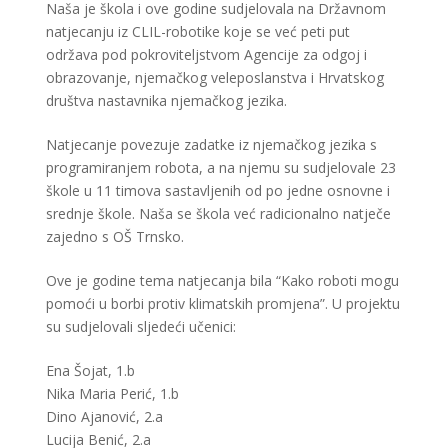
Naša je škola i ove godine sudjelovala na Državnom
natjecanju iz CLIL-robotike koje se već peti put
održava pod pokroviteljstvom Agencije za odgoj i
obrazovanje, njemačkog veleposlanstva i Hrvatskog
društva nastavnika njemačkog jezika.
Natjecanje povezuje zadatke iz njemačkog jezika s
programiranjem robota, a na njemu su sudjelovale 23
škole u 11 timova sastavljenih od po jedne osnovne i
srednje škole. Naša se škola već radicionalno natječe
zajedno s OŠ Trnsko.
Ove je godine tema natjecanja bila “Kako roboti mogu
pomoći u borbi protiv klimatskih promjena”. U projektu
su sudjelovali sljedeći učenici:
Ena Šojat, 1.b
Nika Maria Perić, 1.b
Dino Ajanović, 2.a
Lucija Benić, 2.a