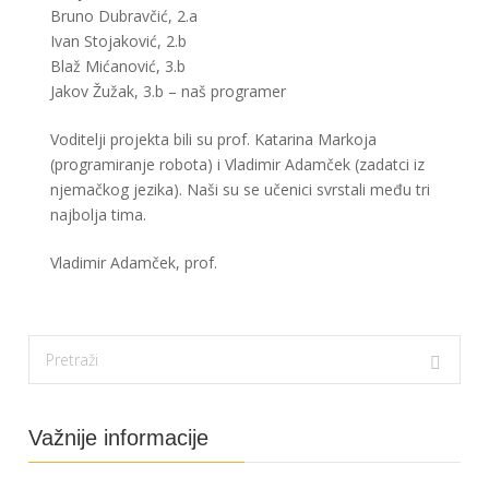
Bruno Dubravčić, 2.a
Ivan Stojaković, 2.b
Blaž Mićanović, 3.b
Jakov Žužak, 3.b – naš programer
Voditelji projekta bili su prof. Katarina Markoja
(programiranje robota) i Vladimir Adamček (zadatci iz
njemačkog jezika). Naši su se učenici svrstali među tri
najbolja tima.
Vladimir Adamček, prof.
Važnije informacije