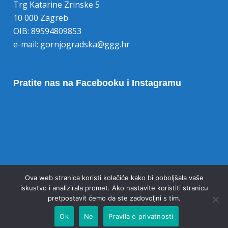
Trg Katarine Zrinske 5
10 000 Zagreb
OIB: 89594809853
e-mail:
gornjogradska@ggg.hr
Pratite nas na Facebooku i Instagramu
Opoziv pristanka na kolačiće
Ova web stranica koristi kolačiće kako bi poboljšala vaše
iskustvo i analizirala promet. Ako nastavite koristiti stranicu
pretpostavit ćemo da ste zadovoljni s tim.
Ok
Ne
Pravila o privatnosti
© 2020 Gornjogradska gimnazija Zagreb