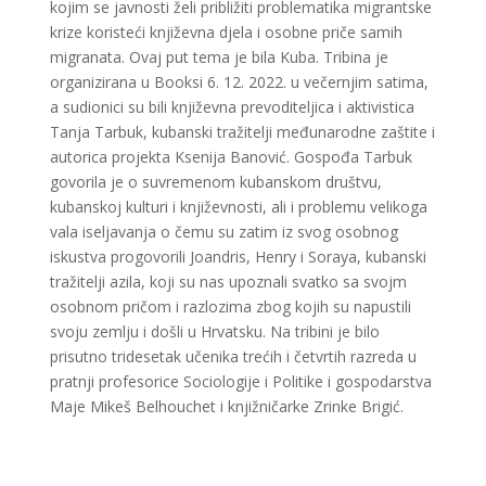
kojim se javnosti želi približiti problematika migrantske
krize koristeći književna djela i osobne priče samih
migranata. Ovaj put tema je bila Kuba. Tribina je
organizirana u Booksi 6. 12. 2022. u večernjim satima,
a sudionici su bili književna prevoditeljica i aktivistica
Tanja Tarbuk, kubanski tražitelji međunarodne zaštite i
autorica projekta Ksenija Banović. Gospođa Tarbuk
govorila je o suvremenom kubanskom društvu,
kubanskoj kulturi i književnosti, ali i problemu velikoga
vala iseljavanja o čemu su zatim iz svog osobnog
iskustva progovorili Joandris, Henry i Soraya, kubanski
tražitelji azila, koji su nas upoznali svatko sa svojm
osobnom pričom i razlozima zbog kojih su napustili
svoju zemlju i došli u Hrvatsku. Na tribini je bilo
prisutno tridesetak učenika trećih i četvrtih razreda u
pratnji profesorice Sociologije i Politike i gospodarstva
Maje Mikeš Belhouchet i knjižničarke Zrinke Brigić.