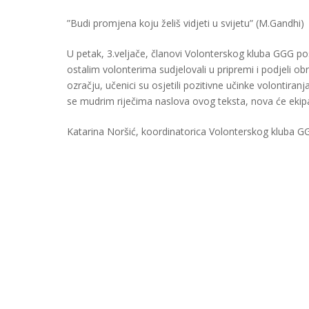
”Budi promjena koju želiš vidjeti u svijetu” (M.Gandhi)
U petak, 3.veljače, članovi Volonterskog kluba GGG posj
ostalim volonterima sudjelovali u pripremi i podjeli 
ozračju, učenici su osjetili pozitivne učinke volontir
se mudrim riječima naslova ovog teksta, nova će ekipa
Katarina Noršić, koordinatorica Volonterskog kluba G