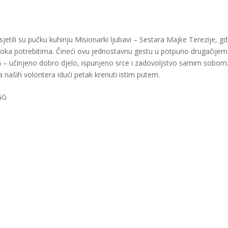
etili su pučku kuhinju Misionarki ljubavi – Sestara Majke Terezije, gd
obroka potrebitima. Čineći ovu jednostavnu gestu u potpuno drugačijem
anja – učinjeno dobro djelo, ispunjeno srce i zadovoljstvo samim sobom
 naših volontera idući petak krenuti istim putem.
GG