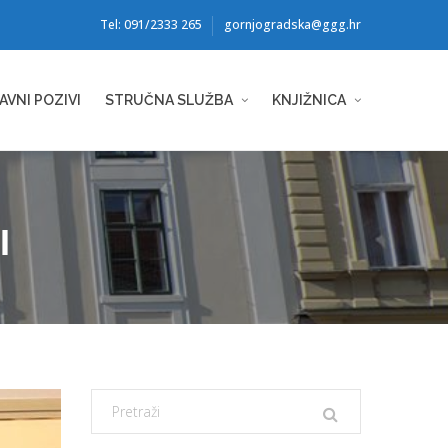
Tel: 091/2333 265
gornjogradska@ggg.hr
AVNI POZIVI
STRUČNA SLUŽBA
KNJIŽNICA
I