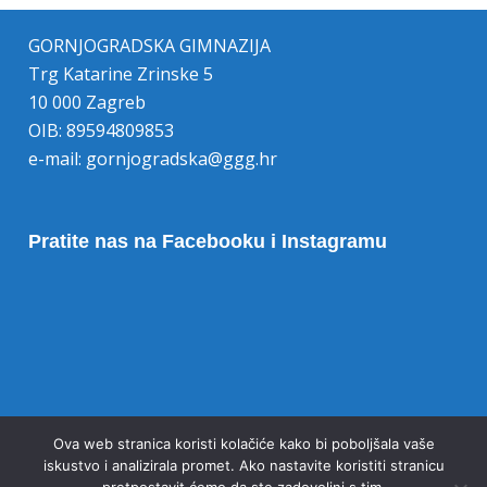
GORNJOGRADSKA GIMNAZIJA
Trg Katarine Zrinske 5
10 000 Zagreb
OIB: 89594809853
e-mail:
gornjogradska@ggg.hr
Pratite nas na Facebooku i Instagramu
Opoziv pristanka na kolačiće
Ova web stranica koristi kolačiće kako bi poboljšala vaše
iskustvo i analizirala promet. Ako nastavite koristiti stranicu