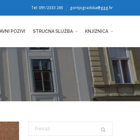
Tel: 091/2333 265
gornjogradska@ggg.hr
AVNI POZIVI
STRUČNA SLUŽBA
KNJIŽNICA