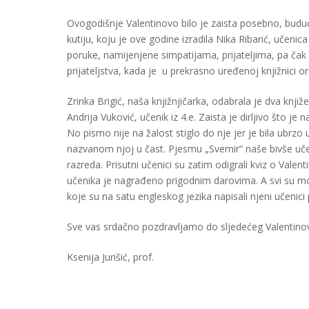
Ovogodišnje Valentinovo bilo je zaista posebno, buduć
kutiju, koju je ove godine izradila Nika Ribarić, učenic
poruke, namijenjene simpatijama, prijateljima, pa čak i
prijateljstva, kada je u prekrasno uređenoj knjižnici 
Zrinka Brigić, naša knjižnjičarka, odabrala je dva knji
Andrija Vuković, učenik iz 4.e. Zaista je dirljivo što j
No pismo nije na žalost stiglo do nje jer je bila ubrzo
nazvanom njoj u čast. Pjesmu „Svemir“ naše bivše učeni
razreda. Prisutni učenici su zatim odigrali kviz o Valenti
učenika je nagrađeno prigodnim darovima. A svi su mogli
koje su na satu engleskog jezika napisali njeni učenici
Sve vas srdačno pozdravljamo do sljedećeg Valentinova u
Ksenija Jurišić, prof.