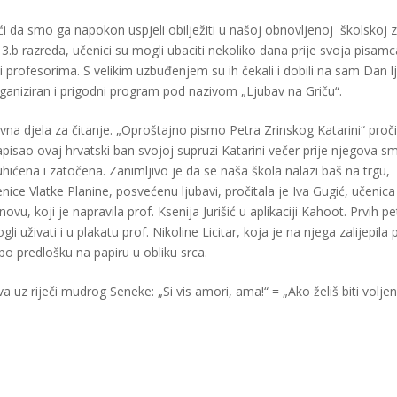
i da smo ga napokon uspjeli obilježiti u našoj obnovljenoj školskoj z
a 3.b razreda, učenici su mogli ubaciti nekoliko dana prije svoja pisamc
 profesorima. S velikim uzbuđenjem su ih čekali i dobili na sam Dan lj
organiziran i prigodni program pod nazivom „Ljubav na Griču“.
ževna djela za čitanje. „Oproštajno pismo Petra Zrinskog Katarini“ proč
e napisao ovaj hrvatski ban svojoj supruzi Katarini večer prije njegova 
 uhićena i zatočena. Zanimljivo je da se naša škola nalazi baš na trgu,
ce Vlatke Planine, posvećenu ljubavi, pročitala je Iva Gugić, učenica
novu, koji je napravila prof. Ksenija Jurišić u aplikaciji Kahoot. Prvih pe
 uživati i u plakatu prof. Nikoline Licitar, koja je na njega zalijepila
 po predlošku na papiru u obliku srca.
z riječi mudrog Seneke: „Si vis amori, ama!“ = „Ako želiš biti voljen, 