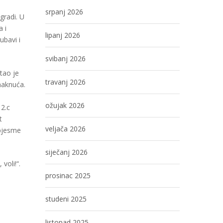
srpanj 2026
gradi. U
a i
lipanj 2026
ubavi i
svibanj 2026
itao je
travanj 2026
smaknuća.
ožujak 2026
 2.c
t
veljača 2026
 pjesme
siječanj 2026
voli!“.
prosinac 2025
studeni 2025
listopad 2025