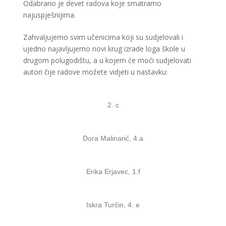
Odabrano je devet radova koje smatramo
najuspješnijima.
Zahvaljujemo svim učenicima koji su sudjelovali i
ujedno najavljujemo novi krug izrade loga škole u
drugom polugodištu, a u kojem će moći sudjelovati
autori čije radove možete vidjeti u nastavku:
2. c
Dora Malinarić, 4.a
Erika Erjavec, 1.f
Iskra Turčin, 4. e