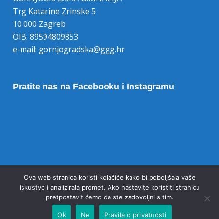
Trg Katarine Zrinske 5
10 000 Zagreb
OIB: 89594809853
e-mail:
gornjogradska@ggg.hr
Pratite nas na Facebooku i Instagramu
Opoziv pristanka na kolačiće
Ova web stranica koristi kolačiće kako bi poboljšala vaše
iskustvo i analizirala promet. Ako nastavite koristiti stranicu
pretpostavit ćemo da ste zadovoljni s tim.
Ok
Ne
Pravila o privatnosti
© 2020 Gornjogradska gimnazija Zagreb