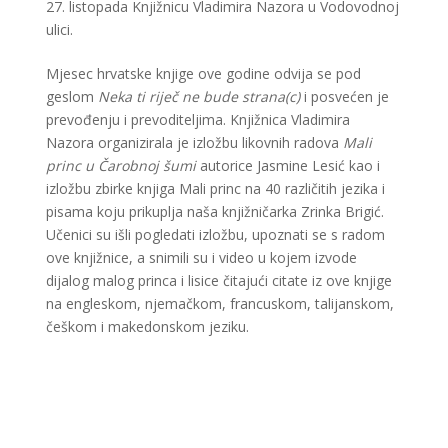
27. listopada Knjižnicu Vladimira Nazora u Vodovodnoj
ulici.
Mjesec hrvatske knjige ove godine odvija se pod
geslom
Neka ti riječ ne bude strana(c)
i posvećen je
prevođenju i prevoditeljima. Knjižnica Vladimira
Nazora organizirala je izložbu likovnih radova
Mali
princ u Čarobnoj šumi
autorice Jasmine Lesić kao i
izložbu zbirke knjiga Mali princ na 40 različitih jezika i
pisama koju prikuplja naša knjižničarka Zrinka Brigić.
Učenici su išli pogledati izložbu, upoznati se s radom
ove knjižnice, a snimili su i video u kojem izvode
dijalog malog princa i lisice čitajući citate iz ove knjige
na engleskom, njemačkom, francuskom, talijanskom,
češkom i makedonskom jeziku.