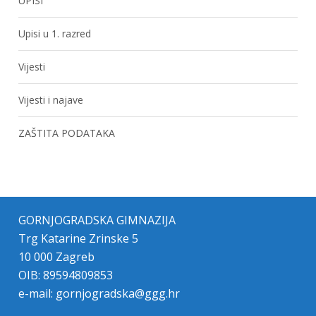
UPISI
Upisi u 1. razred
Vijesti
Vijesti i najave
ZAŠTITA PODATAKA
GORNJOGRADSKA GIMNAZIJA
Trg Katarine Zrinske 5
10 000 Zagreb
OIB: 89594809853
e-mail:
gornjogradska@ggg.hr