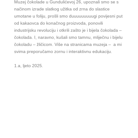
Muzej čokolade u Gundulićevoj 26, upoznali smo se s
načinom izrade slatkog užitka od zrna do slastice
umotane u foliju, prošli smo duuuuuuuuugi povijesni put
od kakaovca do konačnog proizvoda, ponovili
industrijsku revoluciju i otkrili zašto je i bijela čokolada –
čokolada. I, naravno, kušali smo tamnu, mliječnu i bijelu
čokoladu – žličicom. Više na
stranicama
muzeja – a mi
svima preporučamo zornu i interaktivnu edukaciju.
1.a, ljeto 2025.