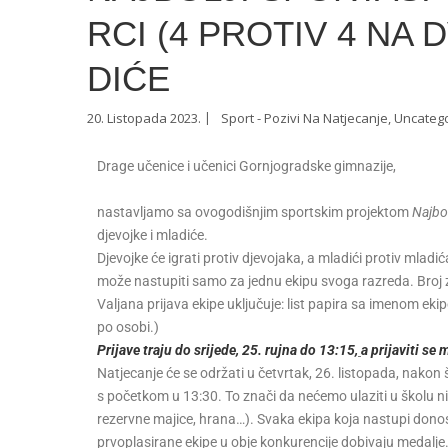
RCI (4 PROTIV 4 NA 
DIĆE
20. Listopada 2023.
Sport - Pozivi Na Natjecanje
,
Uncateg
Drage učenice i učenici Gornjogradske gimnazije,
nastavljamo sa ovogodišnjim sportskim projektom
Najbol
djevojke i mladiće.
Djevojke će igrati protiv djevojaka, a mladići protiv mladić
može nastupiti samo za jednu ekipu svoga razreda. Broj z
Valjana prijava ekipe uključuje: list papira sa imenom eki
po osobi.)
Prijave traju do srijede, 25. rujna do 13:15,
a prijaviti se
Natjecanje će se održati u četvrtak, 26. listopada, nakon
s početkom u 13:30. To znači da nećemo ulaziti u školu nit
rezervne majice, hrana…). Svaka ekipa koja nastupi dono
prvoplasirane ekipe u obje konkurencije dobivaju medalje.