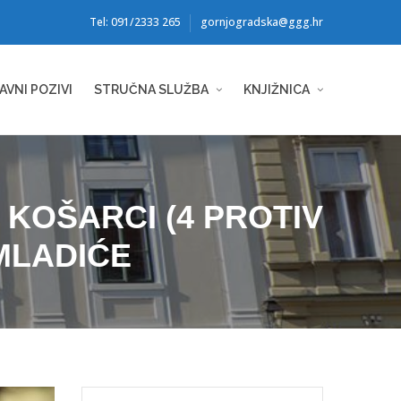
Tel: 091/2333 265
gornjogradska@ggg.hr
AVNI POZIVI
STRUČNA SLUŽBA
KNJIŽNICA
 KOŠARCI (4 PROTIV
 MLADIĆE