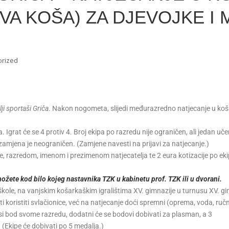
DVA KOŠA) ZA DJEVOJKE I 
orized
ji sportaši Griča
. Nakon nogometa, slijedi međurazredno natjecanje u koš
a. Igrat će se 4 protiv 4. Broj ekipa po razredu nije ograničen, ali jedan uče
amjena je neograničen. (Zamjene navesti na prijavi za natjecanje.)
pe, razredom, imenom i prezimenom natjecatelja te 2 eura kotizacije po eki
 možete kod bilo kojeg nastavnika TZK u kabinetu prof. TZK ili u dvorani.
 škole, na vanjskim košarkaškim igralištima XV. gimnazije u turnusu XV. gi
i koristiti svlačionice, već na natjecanje doći spremni (oprema, voda, ručn
si bod svome razredu, dodatni će se bodovi dobivati za plasman, a 3
 (Ekipe će dobivati po 5 medalja.)