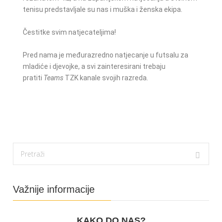
tenisu predstavljale su nas i muška i ženska ekipa.
Čestitke svim natjecateljima!
Pred nama je međurazredno natjecanje u futsalu za
mladiće i djevojke, a svi zainteresirani trebaju
pratiti
Teams
TZK kanale svojih razreda.
Važnije informacije
KAKO DO NAS?