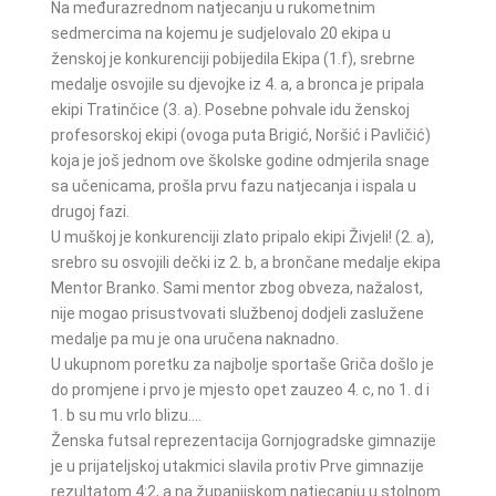
Na međurazrednom natjecanju u rukometnim
sedmercima na kojemu je sudjelovalo 20 ekipa u
ženskoj je konkurenciji pobijedila Ekipa (1.f), srebrne
medalje osvojile su djevojke iz 4. a, a bronca je pripala
ekipi Tratinčice (3. a). Posebne pohvale idu ženskoj
profesorskoj ekipi (ovoga puta Brigić, Noršić i Pavličić)
koja je još jednom ove školske godine odmjerila snage
sa učenicama, prošla prvu fazu natjecanja i ispala u
drugoj fazi.
U muškoj je konkurenciji zlato pripalo ekipi Živjeli! (2. a),
srebro su osvojili dečki iz 2. b, a brončane medalje ekipa
Mentor Branko. Sami mentor zbog obveza, nažalost,
nije mogao prisustvovati službenoj dodjeli zaslužene
medalje pa mu je ona uručena naknadno.
U ukupnom poretku za najbolje sportaše Griča došlo je
do promjene i prvo je mjesto opet zauzeo 4. c, no 1. d i
1. b su mu vrlo blizu….
Ženska futsal reprezentacija Gornjogradske gimnazije
je u prijateljskoj utakmici slavila protiv Prve gimnazije
rezultatom 4:2, a na županijskom natjecanju u stolnom