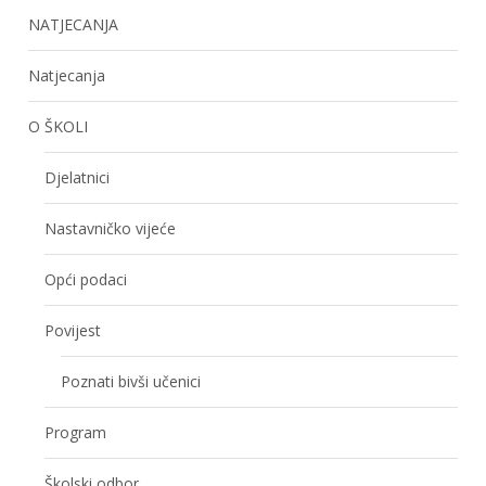
NATJECANJA
Natjecanja
O ŠKOLI
Djelatnici
Nastavničko vijeće
Opći podaci
Povijest
Poznati bivši učenici
Program
Školski odbor