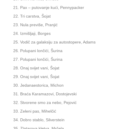
Pax – putovanje kući, Pennypacker
Tri carstva, Šojat
Nula previše, Pranjić
Izmišljaji, Borges
Vodič za galaksiju za autostopere, Adams
Polupani lončići, Šurina
Polupani lončići, Šurina
Onaj svijet vani, Šojat
Onaj svijet vani, Šojat
Jedanaestorica, Michon
Braća Karamazovi, Dostojevski
Stvorene smo za nebo, Pejović
Zeleni pas, Mihelčić
Dobro stablo, Silverstein
Zlatarova kletva, Mrčela