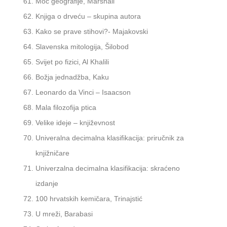
Moć geografije, Marshall
Knjiga o drveću – skupina autora
Kako se prave stihovi?- Majakovski
Slavenska mitologija, Šilobod
Svijet po fizici, Al Khalili
Božja jednadžba, Kaku
Leonardo da Vinci – Isaacson
Mala filozofija ptica
Velike ideje – književnost
Univeralna decimalna klasifikacija: priručnik za
knjižničare
Univerzalna decimalna klasifikacija: skraćeno
izdanje
100 hrvatskih kemičara, Trinajstić
U mreži, Barabasi