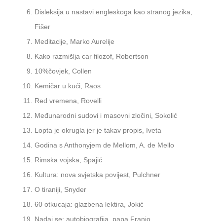
Disleksija u nastavi engleskoga kao stranog jezika,
Fišer
Meditacije, Marko Aurelije
Kako razmišlja car filozof, Robertson
10%čovjek, Collen
Kemičar u kući, Raos
Red vremena, Rovelli
Međunarodni sudovi i masovni zločini, Sokolić
Lopta je okrugla jer je takav propis, Iveta
Godina s Anthonyjem de Mellom, A. de Mello
Rimska vojska, Spajić
Kultura: nova svjetska povijest, Pulchner
O tiraniji, Snyder
60 otkucaja: glazbena lektira, Jokić
Nadaj se: autobiografija, papa Franjo