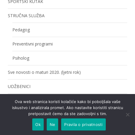
SPORTSKI KUTAK
STRUČNA SLUŽBA
Pedagog
Preventivni programi
Psiholog
Sve novosti o maturi 2020. (ljetni rok)
UDŽBENICI
UPIS U 1. RAZRED
Ova web stranica koristi kolačiće kako bi poboljšala vaše
iskustvo i analizirala promet. Ako nastavite koristiti stranicu
pretpostavit ćemo da ste zadovoljni s tim.
UPISI
Ok
Ne
Pravila o privatnosti
Upisi u 1. razred