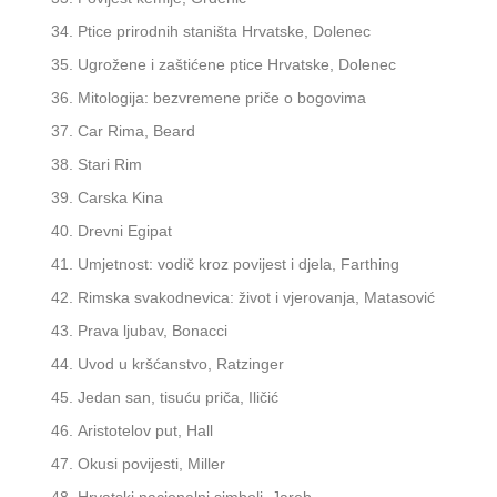
Ptice prirodnih staništa Hrvatske, Dolenec
Ugrožene i zaštićene ptice Hrvatske, Dolenec
Mitologija: bezvremene priče o bogovima
Car Rima, Beard
Stari Rim
Carska Kina
Drevni Egipat
Umjetnost: vodič kroz povijest i djela, Farthing
Rimska svakodnevica: život i vjerovanja, Matasović
Prava ljubav, Bonacci
Uvod u kršćanstvo, Ratzinger
Jedan san, tisuću priča, Iličić
Aristotelov put, Hall
Okusi povijesti, Miller
Hrvatski nacionalni simboli, Jareb