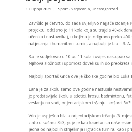
13. Lipnja 2025.
Sport - Natjecanja
,
Uncategorized
Završilo je četvrto, do sada uvjerljivo najjače izdanje
projektu, održano je 11 kola koja su trajala 40-ak d
učenika i nastavnika), u kojima je odigrano preko 400
natjecanja i humanitarni turniri, a najbolji je bio – 3. A.
3.a je sudjelovao u 10 od 11 kola i uvijek nastupao sa v
Njihova složnost i upornost doveli su ih do preokreta i o
Najbolji sportaš Griča ove je školske godine bio Luka K
Lana je za školu samo ove godine nastupila nestvarnih 
je predstavljala školu u atletici, krosu, badmintonu, 
veslanju na vodi, orijentacijskom trčanju i košarci 3×3!
Vrlo je uspješna bila u orijentacijskom trčanju (6. mje
zlato u košarci 3×3, gdje je kao kapetanica naše ekipe
jedna od najboljih strijelkinja i igračica turnira. Kao 