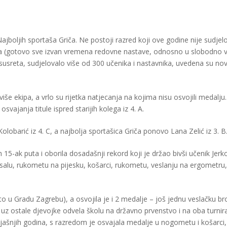
 Najboljih sportaša Griča. Ne postoji razred koji ove godine nije sudje
ana (gotovo sve izvan vremena redovne nastave, odnosno u slobodno 
 susreta, sudjelovalo više od 300 učenika i nastavnika, uvedena su no
iše ekipa, a vrlo su rijetka natjecanja na kojima nisu osvojili medalju.
svajanja titule ispred starijih kolega iz 4. A.
olobarić iz 4. C, a najbolja sportašica Griča ponovo Lana Zelić iz 3. B
15-ak puta i oborila dosadašnji rekord koji je držao bivši učenik Jerk
futsalu, rukometu na pijesku, košarci, rukometu, veslanju na ergometru,
sto u Gradu Zagrebu), a osvojila je i 2 medalje – još jednu veslačku br
 uz ostale djevojke odvela školu na državno prvenstvo i na oba turnira
i prijašnjih godina, s razredom je osvajala medalje u nogometu i košarci,