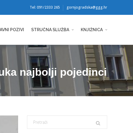
Tel: 091/2333 265
gornjogradska@ggg.hr
AVNI POZIVI
STRUČNA SLUŽBA
KNJIŽNICA
uka najbolji pojedinci