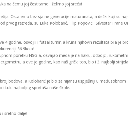
vka na čemu joj čestitamo i želimo joj sreću!
tija. Ostajemo bez sjajne generacije maturanata, a dečki koji su naj
školu od prvog razreda, su Luka Kolobarić, Filip Popović i Silvestar Frane 
4 godine, osvojili i futsal turnir, a kruna njihovih rezultata bila je b
urenciji 36 škola!
ukupnom poretku NSG-a, osvajao medalje na haklu, odbojci, rukometn
ergometru, a ove je godine, kao naš grički top, bio i 3. najbolji strijel
i broj bodova, a Kolobarić je bio za nijansu uspješniji u međusobnom
titulu najboljeg sportaša naše škole.
i sretno dalje!