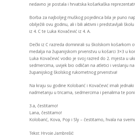
nedavno je postala i hrvatska košarkaška reprezentati
Borba za najboljeg muškog pojedinca bila je puno nape
obilježili ovu godinu, ali i bili aktivni i predstavljali 
iz 4. C te Luka Kovačević iz 4. A.
Dečki iz C razreda dominirali su školskom košarkom ove 
medalja na županijskom prvenstvu u košarci 3×3 u konk
Luka Kovačević vodio je svoj razred do 2. mjesta u 
sedmercima, uvijek bio odličan na atletici i veslanju na 
županijskog školskog rukometnog prvenstva!
Na kraju su godine Kolobarić i Kovačević imali jednak
nadmetanju u tricama, sedmercima i penalima te ponio 
3.a, čestitamo!
Lana, čestitamo!
Kolobarić, Kova, Pop i Sly – čestitamo, hvala na svemu 
Tekst: Hrvoje Jambrešić