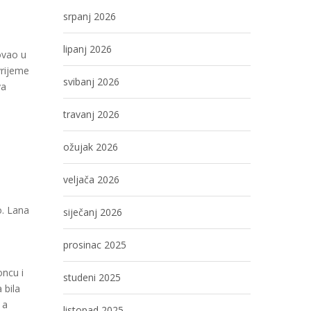
srpanj 2026
lipanj 2026
lovao u
vrijeme
svibanj 2026
va
travanj 2026
ožujak 2026
.
veljača 2026
o. Lana
siječanj 2026
prosinac 2025
oncu i
studeni 2025
 bila
 a
listopad 2025