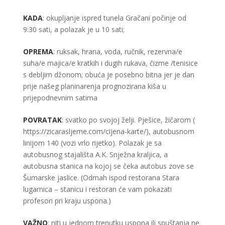
KADA
: okupljanje ispred tunela Gračani počinje od
9:30 sati, a polazak je u 10 sati;
OPREMA
: ruksak, hrana, voda, ručnik, rezervna/e
suha/e majica/e kratkih i dugih rukava, čizme /tenisice
s debljim džonom; obuća je posebno bitna jer je dan
prije našeg planinarenja prognozirana kiša u
prijepodnevnim satima
POVRATAK
: svatko po svojoj želji. Pješice, žičarom (
https://zicarasljeme.com/cijena-karte/
), autobusnom
linijom 140 (vozi vrlo rijetko). Polazak je sa
autobusnog stajališta A.K. Snježna kraljica, a
autobusna stanica na kojoj se čeka autobus zove se
Šumarske jaslice. (Odmah ispod restorana Stara
lugarnica – stanicu i restoran će vam pokazati
profesori pri kraju uspona.)
VAŽNO
: niti u jednom trenutku uspona ili spuštanja ne