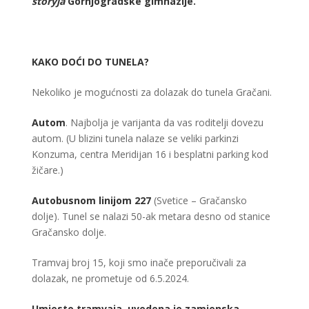
storyja
Gornjogradske gimnazije.
KAKO DOĆI DO TUNELA?
Nekoliko je mogućnosti za dolazak do tunela Gračani.
Autom
. Najbolja je varijanta da vas roditelji dovezu
autom. (U blizini tunela nalaze se veliki parkinzi
Konzuma, centra Meridijan 16 i besplatni parking kod
žičare.)
Autobusnom linijom 227
(Svetice – Gračansko
dolje). Tunel se nalazi 50-ak metara desno od stanice
Gračansko dolje.
Tramvaj broj 15, koji smo inače preporučivali za
dolazak, ne prometuje od 6.5.2024.
Umjesto tramvaja, uvedena je zamjenska