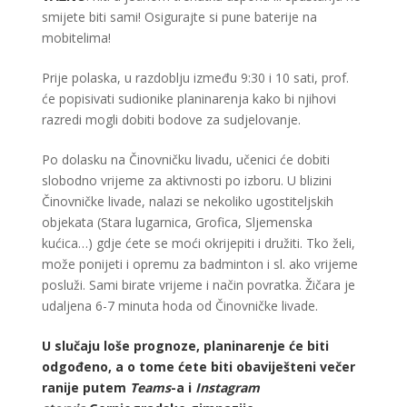
smijete biti sami! Osigurajte si pune baterije na
mobitelima!
Prije polaska, u razdoblju između 9:30 i 10 sati, prof.
će popisivati sudionike planinarenja kako bi njihovi
razredi mogli dobiti bodove za sudjelovanje.
Po dolasku na Činovničku livadu, učenici će dobiti
slobodno vrijeme za aktivnosti po izboru. U blizini
Činovničke livade, nalazi se nekoliko ugostiteljskih
objekata (Stara lugarnica, Grofica, Sljemenska
kućica…) gdje ćete se moći okrijepiti i družiti. Tko želi,
može ponijeti i opremu za badminton i sl. ako vrijeme
posluži. Sami birate vrijeme i način povratka. Žičara je
udaljena 6-7 minuta hoda od Činovničke livade.
U slučaju loše prognoze, planinarenje će biti
odgođeno, a o tome ćete biti obaviješteni večer
ranije putem
Teams
-a i
Instagram