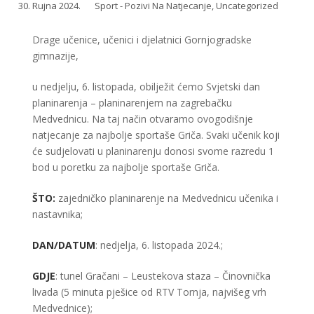
30. Rujna 2024.
Sport - Pozivi Na Natjecanje
,
Uncategorized
Drage učenice, učenici i djelatnici Gornjogradske
gimnazije,
u nedjelju, 6. listopada, obilježit ćemo Svjetski dan
planinarenja – planinarenjem na zagrebačku
Medvednicu. Na taj način otvaramo ovogodišnje
natjecanje za najbolje sportaše Griča. Svaki učenik koji
će sudjelovati u planinarenju donosi svome razredu 1
bod u poretku za najbolje sportaše Griča.
ŠTO:
zajedničko planinarenje na Medvednicu učenika i
nastavnika;
DAN/DATUM
: nedjelja, 6. listopada 2024.;
GDJE
: tunel Gračani – Leustekova staza – Činovnička
livada (5 minuta pješice od RTV Tornja, najvišeg vrh
Medvednice);