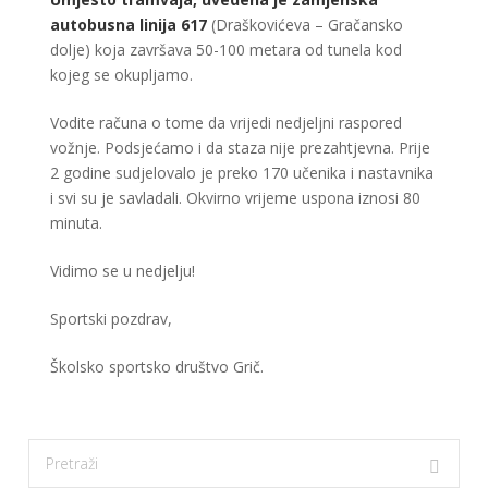
autobusna linija 617
(Draškovićeva – Gračansko
dolje) koja završava 50-100 metara od tunela kod
kojeg se okupljamo.
Vodite računa o tome da vrijedi nedjeljni raspored
vožnje. Podsjećamo i da staza nije prezahtjevna. Prije
2 godine sudjelovalo je preko 170 učenika i nastavnika
i svi su je savladali. Okvirno vrijeme uspona iznosi 80
minuta.
Vidimo se u nedjelju!
Sportski pozdrav,
Školsko sportsko društvo Grič.