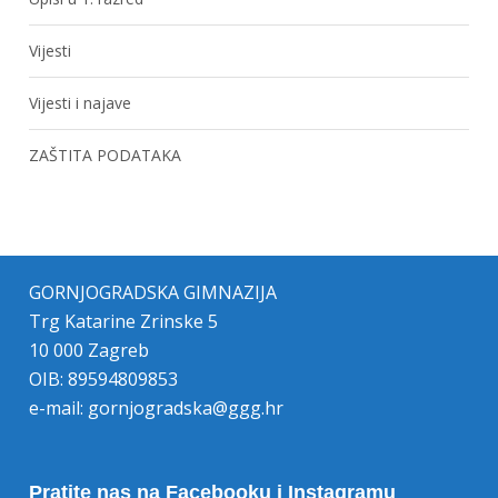
Vijesti
Vijesti i najave
ZAŠTITA PODATAKA
GORNJOGRADSKA GIMNAZIJA
Trg Katarine Zrinske 5
10 000 Zagreb
OIB: 89594809853
e-mail:
gornjogradska@ggg.hr
Pratite nas na Facebooku i Instagramu