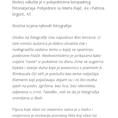
Skoko) odlučila je o pobjednicima listopadnog
fotonatječaja. Pobjednice su Marta Rajič, 4.e i Patricia
Grgurić, 4.f.
Stručna ocjena njihovih fotografija:
Osoba na fotografiji ima napuknut đon tenisice. U
tom smislu autorica je dobro shvatila čak i
nadogradila zadanu temu u kojoj se spominju
poderane hlače. Nedvosmisleno je prikazano kako
cvijeće “raste” iz pukotine na đonu čime se sugerira
bijeda i stanje duha koje je poveznica s poemom A.
Rimbauda čiji stih je poslužio kao tema natječaja.
Elementi koji pojačavaju dojam su i to što osoba
sjedi na podu, zgrčena, bez lica, bez identiteta,
odjevena u crno. Također, vidi se da je fotografija
snimljena u školi.
Figura koja silazi niz stepenice sama je u kadru i
svojevrsna je evokacija poznatog Akta koji silazi niz