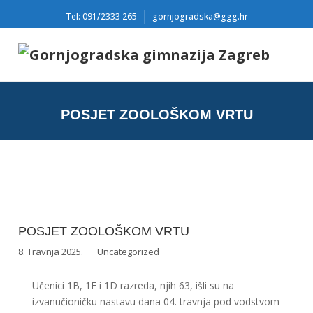
Tel: 091/2333 265
gornjogradska@ggg.hr
POSJET ZOOLOŠKOM VRTU
POSJET ZOOLOŠKOM VRTU
8. Travnja 2025.
Uncategorized
Učenici 1B, 1F i 1D razreda, njih 63, išli su na
izvanučioničku nastavu dana 04. travnja pod vodstvom