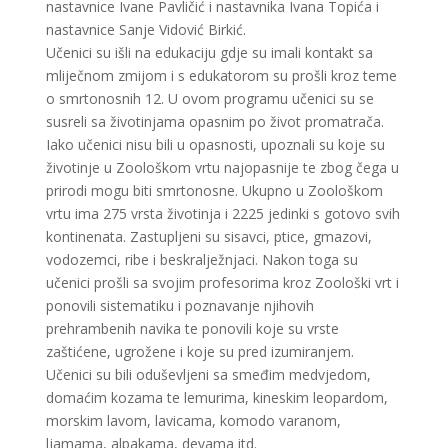
nastavnice Ivane Pavličić i nastavnika Ivana Topića i
nastavnice Sanje Vidović Birkić.
Učenici su išli na edukaciju gdje su imali kontakt sa
mliječnom zmijom i s edukatorom su prošli kroz teme
o smrtonosnih 12. U ovom programu učenici su se
susreli sa životinjama opasnim po život promatrača.
Iako učenici nisu bili u opasnosti, upoznali su koje su
životinje u Zoološkom vrtu najopasnije te zbog čega u
prirodi mogu biti smrtonosne. Ukupno u Zoološkom
vrtu ima 275 vrsta životinja i 2225 jedinki s gotovo svih
kontinenata. Zastupljeni su sisavci, ptice, gmazovi,
vodozemci, ribe i beskralježnjaci. Nakon toga su
učenici prošli sa svojim profesorima kroz Zoološki vrt i
ponovili sistematiku i poznavanje njihovih
prehrambenih navika te ponovili koje su vrste
zaštićene, ugrožene i koje su pred izumiranjem.
Učenici su bili oduševljeni sa smeđim medvjedom,
domaćim kozama te lemurima, kineskim leopardom,
morskim lavom, lavicama, komodo varanom,
ljamama, alpakama, devama itd.