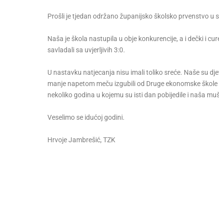
Prošli je tjedan održano županijsko školsko prvenstvo u 
Naša je škola nastupila u obje konkurencije, a i dečki i c
savladali sa uvjerljivih 3:0.
U nastavku natjecanja nisu imali toliko sreće. Naše su d
manje napetom meču izgubili od Druge ekonomske škole i za
nekoliko godina u kojemu su isti dan pobijedile i naša 
Veselimo se idućoj godini.
Hrvoje Jambrešić, TZK