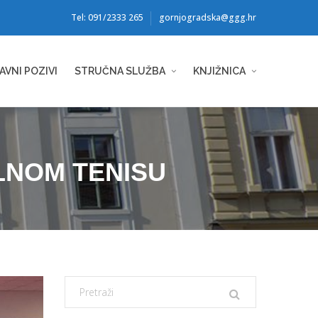
Tel: 091/2333 265
gornjogradska@ggg.hr
AVNI POZIVI
STRUČNA SLUŽBA
KNJIŽNICA
LNOM TENISU