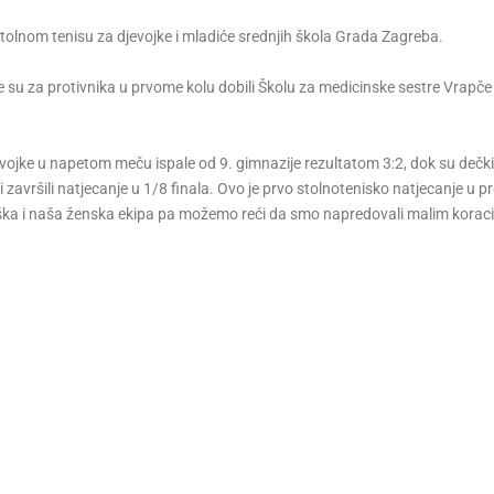
stolnom tenisu za djevojke i mladiće srednjih škola Grada Zagreba.
ure su za protivnika u prvome kolu dobili Školu za medicinske sestre Vrapče
jevojke u napetom meču ispale od 9. gimnazije rezultatom 3:2, dok su dečk
vršili natjecanje u 1/8 finala. Ovo je prvo stolnotenisko natjecanje u pr
muška i naša ženska ekipa pa možemo reći da smo napredovali malim korac