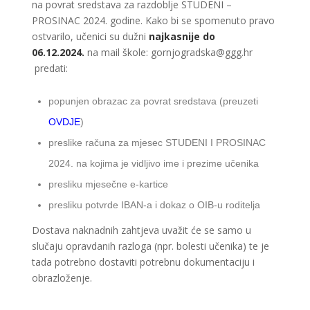
na povrat sredstava za razdoblje STUDENI –
PROSINAC 2024. godine. Kako bi se spomenuto pravo
ostvarilo, učenici su dužni
najkasnije do
06.12.2024.
na mail škole:
gornjogradska@ggg.hr
predati:
popunjen obrazac za povrat sredstava (preuzeti
OVDJE
)
preslike računa za mjesec STUDENI I PROSINAC
2024. na kojima je vidljivo ime i prezime učenika
presliku mjesečne e-kartice
presliku potvrde IBAN-a i dokaz o OIB-u roditelja
Dostava naknadnih zahtjeva uvažit će se samo u
slučaju opravdanih razloga (npr. bolesti učenika) te je
tada potrebno dostaviti potrebnu dokumentaciju i
obrazloženje.