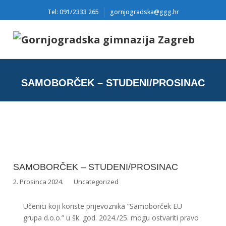
Tel: 091/2333 265
gornjogradska@ggg.hr
SAMOBORČEK – STUDENI/PROSINAC
SAMOBORČEK – STUDENI/PROSINAC
2. Prosinca 2024.
Uncategorized
Učenici koji koriste prijevoznika “Samoborček EU
grupa d.o.o.” u šk. god. 2024./25. mogu ostvariti pravo