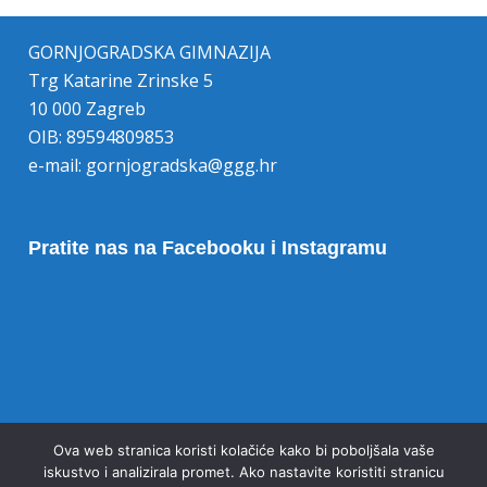
GORNJOGRADSKA GIMNAZIJA
Trg Katarine Zrinske 5
10 000 Zagreb
OIB: 89594809853
e-mail:
gornjogradska@ggg.hr
Pratite nas na Facebooku i Instagramu
Opoziv pristanka na kolačiće
Ova web stranica koristi kolačiće kako bi poboljšala vaše
iskustvo i analizirala promet. Ako nastavite koristiti stranicu