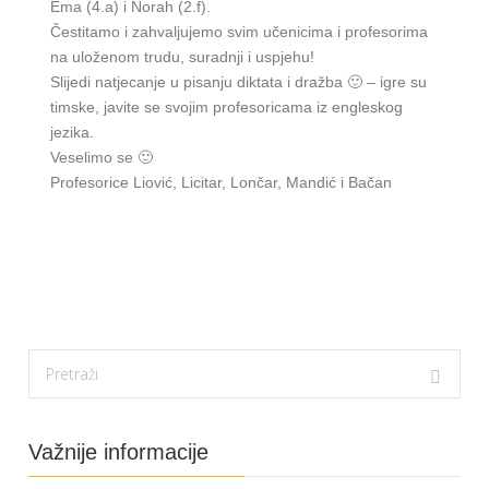
Ema (4.a) i Norah (2.f).
Čestitamo i zahvaljujemo svim učenicima i profesorima
na uloženom trudu, suradnji i uspjehu!
Slijedi natjecanje u pisanju diktata i dražba 🙂 – igre su
timske, javite se svojim profesoricama iz engleskog
jezika.
Veselimo se 🙂
Profesorice Liović, Licitar, Lončar, Mandić i Bačan
Važnije informacije