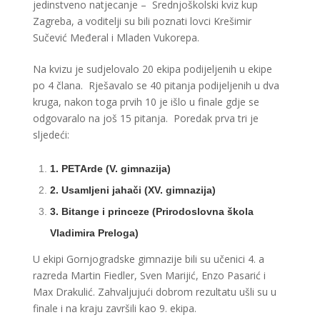
jedinstveno natjecanje – Srednjoškolski kviz kup
Zagreba, a voditelji su bili poznati lovci Krešimir
Sučević Međeral i Mladen Vukorepa.
Na kvizu je sudjelovalo 20 ekipa podijeljenih u ekipe
po 4 člana. Rješavalo se 40 pitanja podijeljenih u dva
kruga, nakon toga prvih 10 je išlo u finale gdje se
odgovaralo na još 15 pitanja. Poredak prva tri je
sljedeći:
1. PETArde (V. gimnazija)
2. Usamljeni jahači (XV. gimnazija)
3. Bitange i princeze (Prirodoslovna škola
Vladimira Preloga)
U ekipi Gornjogradske gimnazije bili su učenici 4. a
razreda Martin Fiedler, Sven Marijić, Enzo Pasarić i
Max Drakulić. Zahvaljujući dobrom rezultatu ušli su u
finale i na kraju završili kao 9. ekipa.