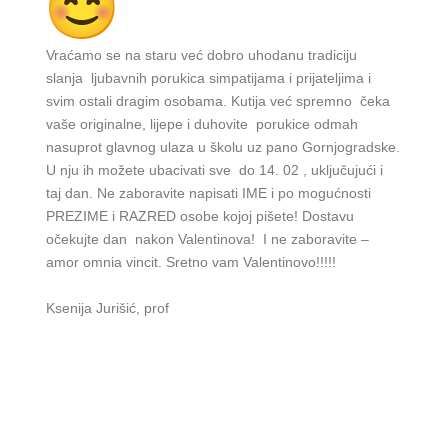
Vraćamo se na staru već dobro uhodanu tradiciju
slanja ljubavnih porukica simpatijama i prijateljima i
svim ostali dragim osobama. Kutija već spremno čeka
vaše originalne, lijepe i duhovite porukice odmah
nasuprot glavnog ulaza u školu uz pano Gornjogradske.
U nju ih možete ubacivati sve do 14. 02 , uključujući i
taj dan. Ne zaboravite napisati IME i po mogućnosti
PREZIME i RAZRED osobe kojoj pišete! Dostavu
očekujte dan nakon Valentinova! I ne zaboravite –
amor omnia vincit. Sretno vam Valentinovo!!!!!
Ksenija Jurišić, prof