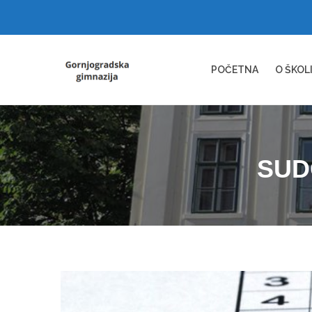
POČETNA
O ŠKOL
SUD