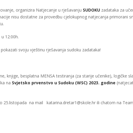
ovanje, organizira Natjecanje u rješavanju
SUDOKU
zadataka za uče
donacije nisu dostatne za provedbu cjelokupnog natjecanja primorani 
ku.
 u 12:00h.
u pokazati svoju vještinu rješavanja sudoku zadataka!
, knjige, besplatna MENSA testiranja (za starije učenike), logičke sla
ska na
Svjetsko prvenstvo u Sudoku (WSC) 2023. godine
(natjecat
 do 25.listopada na mail
katarina.dretar1@skole.hr
ili chatom na Tea