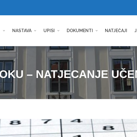
I
NASTAVA
UPISI
DOKUMENTI
NATJEČAJI
J
OKU – NATJECANJE UČE