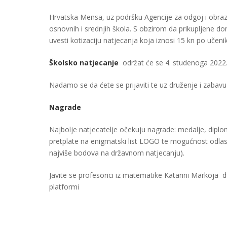
Hrvatska Mensa, uz podršku Agencije za odgoj i obraz
osnovnih i srednjih škola. S obzirom da prikupljene 
uvesti kotizaciju natjecanja koja iznosi 15 kn po učeni
Školsko natjecanje
održat će se 4. studenoga 2022.
Nadamo se da ćete se prijaviti te uz druženje i zabav
Nagrade
Najbolje natjecatelje očekuju nagrade: medalje, diplome
pretplate na enigmatski list LOGO te mogućnost odla
najviše bodova na državnom natjecanju).
Javite se profesorici iz matematike Katarini Markoja
platformi