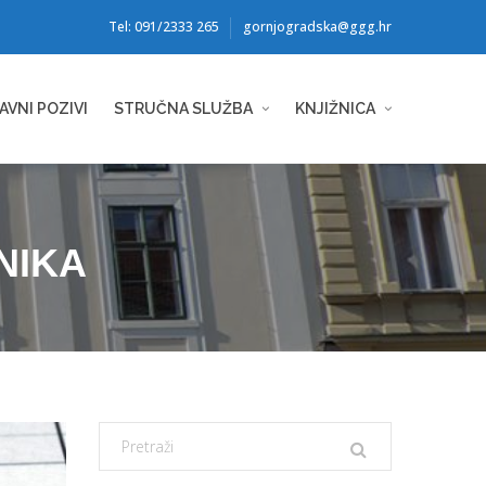
Tel: 091/2333 265
gornjogradska@ggg.hr
AVNI POZIVI
STRUČNA SLUŽBA
KNJIŽNICA
NIKA