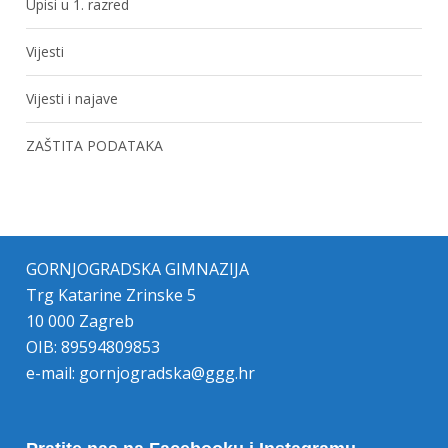
Upisi u 1. razred
Vijesti
Vijesti i najave
ZAŠTITA PODATAKA
GORNJOGRADSKA GIMNAZIJA
Trg Katarine Zrinske 5
10 000 Zagreb
OIB: 89594809853
e-mail:
gornjogradska@ggg.hr