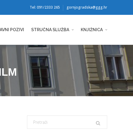
Tel: 091/2333 265
gornjogradska@ggg.hr
AVNI POZIVI
STRUČNA SLUŽBA
KNJIŽNICA
ILM