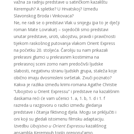
važna za radnju predstave u satiričkom kazalištu
Kerempuh? A spletke? U Hrvatskoj? Između
Slavonskog Broda i Vinkovaca?
Ne, ne radi se o predstavi Vlak u snijegu (pa to je dječji
roman Mate Lovraka!) – svjedočili smo predstavi
unutar predstave, uroti, ubojstvu, pravdi i pravičnosti
tijekom raskošnog putovanja vlakom Orient Express
na početku 20. stoljeća. Čaroliju su nam prikazali
prekrasni glumci u prekrasnim kostimima na
prekrasnoj sceni zorno nam predočivši ljudske
slabosti, negativnu stranu ljudskih grupa, staleža koje
obično imaju dvosmisleni svršetak. Zvuči poznato?
Kakva je razlika između krimi-romana Agathe Christie
“Ubojstvo u Orient Expressu” i predstave na kazališnim
daskama reći će vam učenici 1. a, 1. b, 1. d i 1. f
razreda u razgovoru o razlici između gledanja
predstave i čitanja fiktivnog djela. Mogu se priključiti i
oni koji su gledali istoimenu filmsku adaptaciju.
Izvedbu
Ubojstvo u Orient Expressu
kazališnog
ansambla Kerempuh toplo preporučamo.