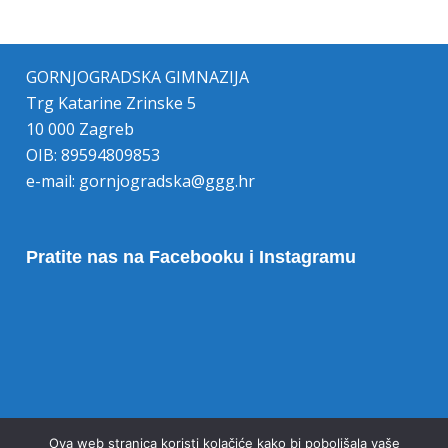
GORNJOGRADSKA GIMNAZIJA
Trg Katarine Zrinske 5
10 000 Zagreb
OIB: 89594809853
e-mail:
gornjogradska@ggg.hr
Pratite nas na Facebooku i Instagramu
Opoziv pristanka na kolačiće
Ova web stranica koristi kolačiće kako bi poboljšala vaše