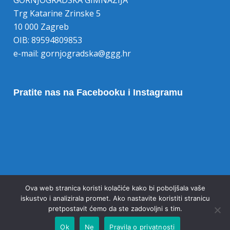
Trg Katarine Zrinske 5
10 000 Zagreb
OIB: 89594809853
e-mail:
gornjogradska@ggg.hr
Pratite nas na Facebooku i Instagramu
Opoziv pristanka na kolačiće
Ova web stranica koristi kolačiće kako bi poboljšala vaše
iskustvo i analizirala promet. Ako nastavite koristiti stranicu
pretpostavit ćemo da ste zadovoljni s tim.
Ok
Ne
Pravila o privatnosti
© 2020 Gornjogradska gimnazija Zagreb