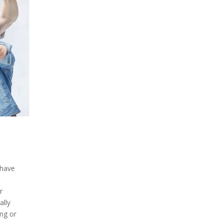
 have
r
ally
ng or