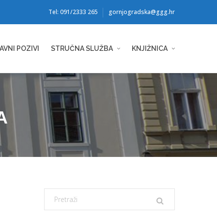
Tel: 091/2333 265
gornjogradska@ggg.hr
AVNI POZIVI
STRUČNA SLUŽBA
KNJIŽNICA
A