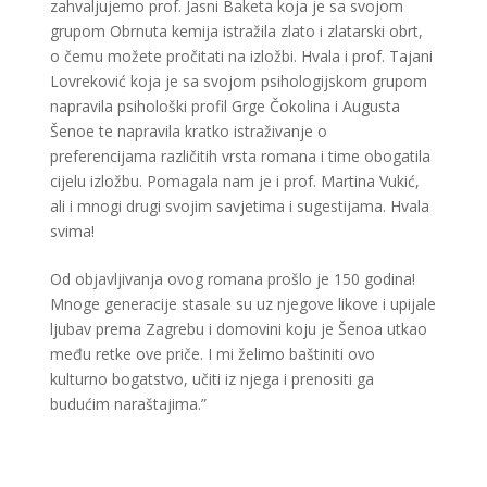
zahvaljujemo prof. Jasni Baketa koja je sa svojom
grupom Obrnuta kemija istražila zlato i zlatarski obrt,
o čemu možete pročitati na izložbi. Hvala i prof. Tajani
Lovreković koja je sa svojom psihologijskom grupom
napravila psihološki profil Grge Čokolina i Augusta
Šenoe te napravila kratko istraživanje o
preferencijama različitih vrsta romana i time obogatila
cijelu izložbu. Pomagala nam je i prof. Martina Vukić,
ali i mnogi drugi svojim savjetima i sugestijama. Hvala
svima!
Od objavljivanja ovog romana prošlo je 150 godina!
Mnoge generacije stasale su uz njegove likove i upijale
ljubav prema Zagrebu i domovini koju je Šenoa utkao
među retke ove priče. I mi želimo baštiniti ovo
kulturno bogatstvo, učiti iz njega i prenositi ga
budućim naraštajima.”