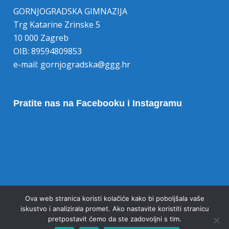
GORNJOGRADSKA GIMNAZIJA
Trg Katarine Zrinske 5
10 000 Zagreb
OIB: 89594809853
e-mail:
gornjogradska@ggg.hr
Pratite nas na Facebooku i Instagramu
Opoziv pristanka na kolačiće
Ova web stranica koristi kolačiće kako bi poboljšala vaše
iskustvo i analizirala promet. Ako nastavite koristiti stranicu
pretpostavit ćemo da ste zadovoljni s tim.