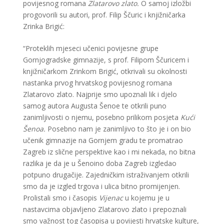
povijesnog romana
Zlatarovo zlato.
O samoj izložbi
progovorili su autori, prof. Filip Ščuric i knjižničarka
Zrinka Brigić:
“Proteklih mjeseci učenici povijesne grupe
Gornjogradske gimnazije, s prof. Filipom Ščuricem i
knjižničarkom Zrinkom Brigić, otkrivali su okolnosti
nastanka prvog hrvatskog povijesnog romana
Zlatarovo zlato. Najprije smo upoznali lik i djelo
samog autora Augusta Šenoe te otkrili puno
zanimljivosti o njemu, posebno prilikom posjeta
Kući
Šenoa.
Posebno nam je zanimljivo to što je i on bio
učenik gimnazije na Gornjem gradu te promatrao
Zagreb iz slične perspektive kao i mi nekada, no bitna
razlika je da je u Šenoino doba Zagreb izgledao
potpuno drugačije. Zajedničkim istraživanjem otkrili
smo da je izgled trgova i ulica bitno promijenjen.
Prolistali smo i časopis
Vijenac
u kojemu je u
nastavcima objavljeno Zlatarovo zlato i prepoznali
smo važnost tog časopisa u povijesti hrvatske kulture,