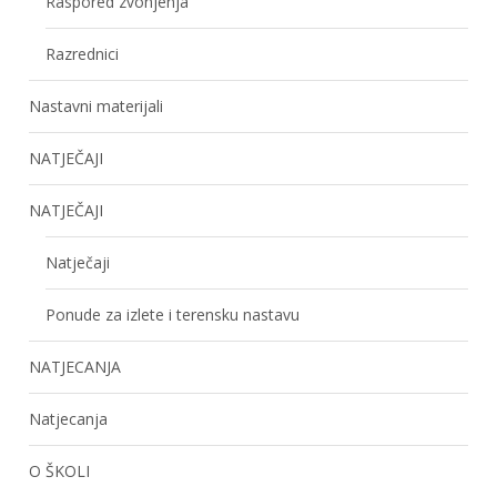
Raspored zvonjenja
Razrednici
Nastavni materijali
NATJEČAJI
NATJEČAJI
Natječaji
Ponude za izlete i terensku nastavu
NATJECANJA
Natjecanja
O ŠKOLI