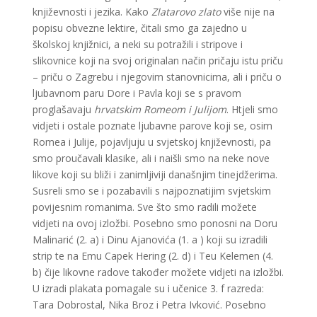
književnosti i jezika. Kako
Zlatarovo zlato
više nije na
popisu obvezne lektire, čitali smo ga zajedno u
školskoj knjižnici, a neki su potražili i stripove i
slikovnice koji na svoj originalan način pričaju istu priču
– priču o Zagrebu i njegovim stanovnicima, ali i priču o
ljubavnom paru Dore i Pavla koji se s pravom
proglašavaju
hrvatskim Romeom i Julijom
. Htjeli smo
vidjeti i ostale poznate ljubavne parove koji se, osim
Romea i Julije, pojavljuju u svjetskoj književnosti, pa
smo proučavali klasike, ali i naišli smo na neke nove
likove koji su bliži i zanimljiviji današnjim tinejdžerima.
Susreli smo se i pozabavili s najpoznatijim svjetskim
povijesnim romanima. Sve što smo radili možete
vidjeti na ovoj izložbi. Posebno smo ponosni na Doru
Malinarić (2. a) i Dinu Ajanovića (1. a ) koji su izradili
strip te na Emu Capek Hering (2. d) i Teu Kelemen (4.
b) čije likovne radove također možete vidjeti na izložbi.
U izradi plakata pomagale su i učenice 3. f razreda:
Tara Dobrostal, Nika Broz i Petra Ivković. Posebno